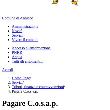
Comune di Annicco
Amministrazione
Novità
Servizi
Vivere il comune
Accesso all'informazione
PNRR
Acqua
Tutti gli argomenti...
Accedi
Home Page
/
Servizi
/
Tributi, finanze e contravvenzioni
/
Pagare C.o.s.a.p.
Pagare C.o.s.a.p.