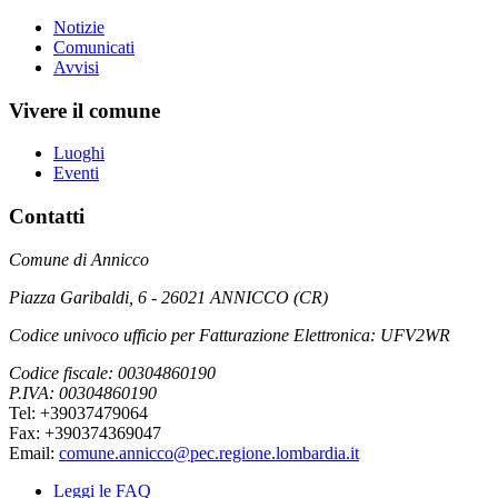
Notizie
Comunicati
Avvisi
Vivere il comune
Luoghi
Eventi
Contatti
Comune di Annicco
Piazza Garibaldi, 6 - 26021 ANNICCO (CR)
Codice univoco ufficio per Fatturazione Elettronica: UFV2WR
Codice fiscale: 00304860190
P.IVA: 00304860190
Tel: +39037479064
Fax: +390374369047
Email:
comune.annicco@pec.regione.lombardia.it
Leggi le FAQ