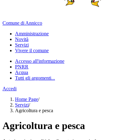
Comune di Annicco
Amministrazione
Novità
Servizi
Vivere il comune
Accesso all'informazione
PNRR
Acqua
Tutti gli argomenti...
Accedi
Home Page
/
Servizi
/
Agricoltura e pesca
Agricoltura e pesca