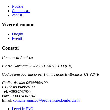
Notizie
Comunicati
Avvisi
Vivere il comune
Luoghi
Eventi
Contatti
Comune di Annicco
Piazza Garibaldi, 6 - 26021 ANNICCO (CR)
Codice univoco ufficio per Fatturazione Elettronica: UFV2WR
Codice fiscale: 00304860190
P.IVA: 00304860190
Tel: +39037479064
Fax: +390374369047
Email:
comune.annicco@pec.regione.lombardia.it
Leggi le FAQ