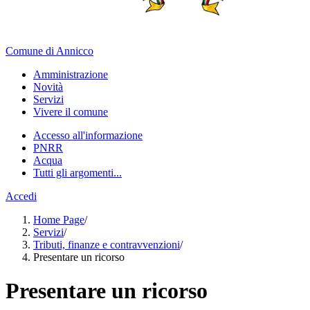
Comune di Annicco
Amministrazione
Novità
Servizi
Vivere il comune
Accesso all'informazione
PNRR
Acqua
Tutti gli argomenti...
Accedi
Home Page
/
Servizi
/
Tributi, finanze e contravvenzioni
/
Presentare un ricorso
Presentare un ricorso