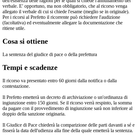
dell'esistenza delle ragioni per le quali si chiede l'annullamento del
verbale. E' opportuno, ma non obbligatorio, che al ricorso venga
allegato il verbale di cui si chiede l'esame (meglio se in originale).
Per i ricorsi al Prefetto il ricorrente può richiedere l'audizione
(facoltativa) ed eventualmente allegare la documentazione che
ritiene utile.
Cosa si ottiene
La sentenza del giudice di pace o della prefettura
Tempi e scadenze
Il ricorso va presentato entro 60 giorni dalla notifica o dalla
contestazione.
Il Prefetto emetterà un decreto di archiviazione o un'ordinanza di
ingiunzione entro 150 giorni. Se il ricorso verrà respinto, la somma
da pagare con il provvedimento di ingiunzione sarà non inferiore al
doppio della sanzione originaria.
Il Giudice di Pace chiederà la comparizione delle parti davanti a sé e
fisserà la data dell'udienza alla fine della quale emetterà la sentenza.