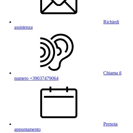
Richiedi
assistenza
Chiama il
numero +39037479064
Prenota
appuntamento