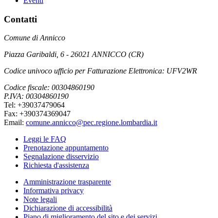
Eventi
Contatti
Comune di Annicco
Piazza Garibaldi, 6 - 26021 ANNICCO (CR)
Codice univoco ufficio per Fatturazione Elettronica: UFV2WR
Codice fiscale: 00304860190
P.IVA: 00304860190
Tel: +39037479064
Fax: +390374369047
Email:
comune.annicco@pec.regione.lombardia.it
Leggi le FAQ
Prenotazione appuntamento
Segnalazione disservizio
Richiesta d'assistenza
Amministrazione trasparente
Informativa privacy
Note legali
Dichiarazione di accessibilità
Piano di miglioramento del sito e dei servizi