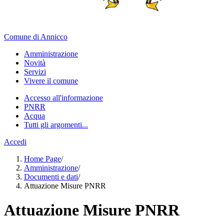
Comune di Annicco
Amministrazione
Novità
Servizi
Vivere il comune
Accesso all'informazione
PNRR
Acqua
Tutti gli argomenti...
Accedi
Home Page
/
Amministrazione
/
Documenti e dati
/
Attuazione Misure PNRR
Attuazione Misure PNRR