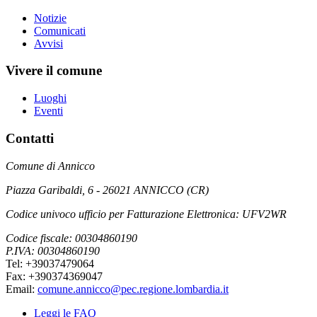
Notizie
Comunicati
Avvisi
Vivere il comune
Luoghi
Eventi
Contatti
Comune di Annicco
Piazza Garibaldi, 6 - 26021 ANNICCO (CR)
Codice univoco ufficio per Fatturazione Elettronica: UFV2WR
Codice fiscale: 00304860190
P.IVA: 00304860190
Tel: +39037479064
Fax: +390374369047
Email:
comune.annicco@pec.regione.lombardia.it
Leggi le FAQ