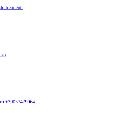
de frequenti
enza
ero +39037479064