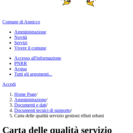
Comune di Annicco
Amministrazione
Novità
Servizi
Vivere il comune
Accesso all'informazione
PNRR
Acqua
Tutti gli argomenti...
Accedi
Home Page
/
Amministrazione
/
Documenti e dati
/
Documenti tecnici di supporto
/
Carta delle qualità servizio gestioni rifiuti urbani
Carta delle qualità servizio