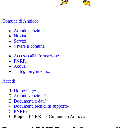
Comune di Annicco
Amministrazione
Novità
Servizi
Vivere il comune
Accesso all'informazione
PNRR
Acqua
Tutti gli argomenti...
Accedi
Home Page
/
Amministrazione
/
Documenti e dati
/
Documenti tecnici di supporto
/
PNRR
/
Progetti PNRR nel Comune di Annicco