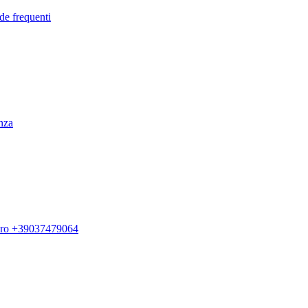
de frequenti
enza
ero +39037479064