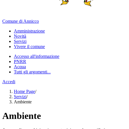
Comune di Annicco
Amministrazione
Novità
Servizi
Vivere il comune
Accesso all'informazione
PNRR
Acqua
Tutti gli argomenti...
Accedi
Home Page
/
Servizi
/
Ambiente
Ambiente